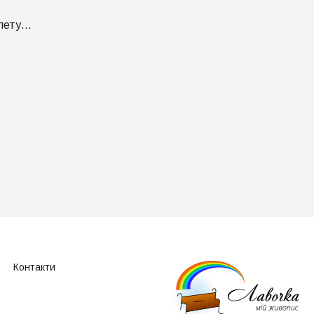
 лету…
Контакти