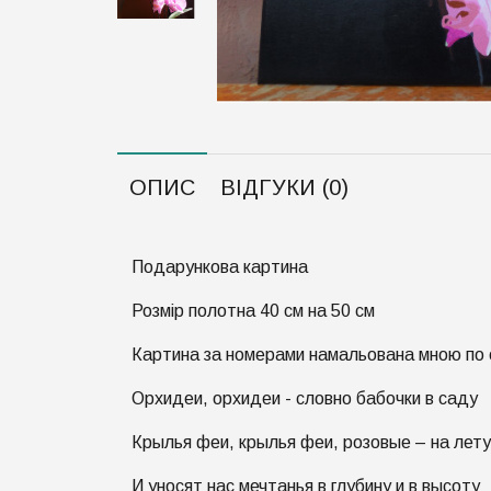
ОПИС
ВІДГУКИ (0)
Подарункова картина
Розмір полотна 40 см на 50 см
Картина за номерами намальована мною по 
Орхидеи, орхидеи - словно бабочки в саду
Крылья феи, крылья феи, розовые – на лет
И уносят нас мечтанья в глубину и в высоту