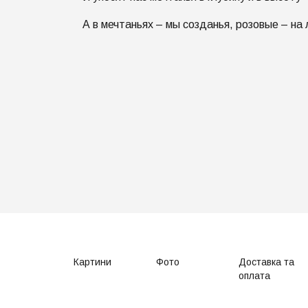
А в мечтаньях – мы созданья, розовые – на
Картини
Фото
Доставка та
оплата